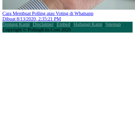
Cara Membuat Polling atau Voting di Whatsapp
Dibuat
8/13/2020, 2:35:21 PM
Tentang Kami
|
Disclaimer
|
Embed
|
Hubungi Kami
|
Sitemap
Copyright ©
PollingKita.Com
2026