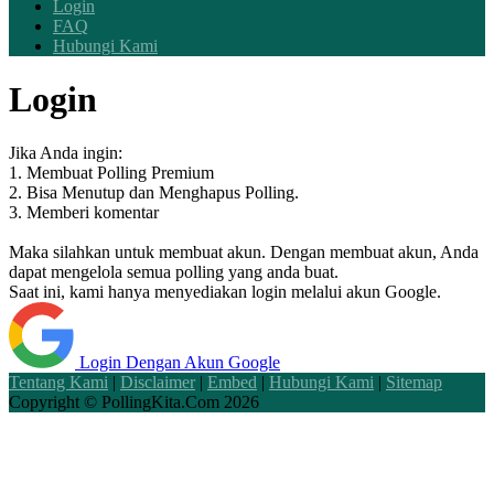
Login
FAQ
Hubungi Kami
Login
Jika Anda ingin:
1. Membuat Polling Premium
2. Bisa Menutup dan Menghapus Polling.
3. Memberi komentar
Maka silahkan untuk membuat akun. Dengan membuat akun, Anda
dapat mengelola semua polling yang anda buat.
Saat ini, kami hanya menyediakan login melalui akun Google.
Login Dengan Akun Google
Tentang Kami
|
Disclaimer
|
Embed
|
Hubungi Kami
|
Sitemap
Copyright ©
PollingKita.Com
2026