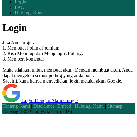
Login
FAQ
Hubungi Kami
Login
Jika Anda ingin:
1. Membuat Polling Premium
2. Bisa Menutup dan Menghapus Polling.
3. Memberi komentar
Maka silahkan untuk membuat akun. Dengan membuat akun, Anda
dapat mengelola semua polling yang anda buat.
Saat ini, kami hanya menyediakan login melalui akun Google.
Login Dengan Akun Google
Tentang Kami
|
Disclaimer
|
Embed
|
Hubungi Kami
|
Sitemap
Copyright ©
PollingKita.Com
2026