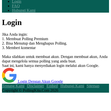
Login
FAQ
Hubungi Kami
Login
Jika Anda ingin:
1. Membuat Polling Premium
2. Bisa Menutup dan Menghapus Polling.
3. Memberi komentar
Maka silahkan untuk membuat akun. Dengan membuat akun, Anda
dapat mengelola semua polling yang anda buat.
Saat ini, kami hanya menyediakan login melalui akun Google.
Login Dengan Akun Google
Tentang Kami
|
Disclaimer
|
Embed
|
Hubungi Kami
|
Sitemap
Copyright ©
PollingKita.Com
2026