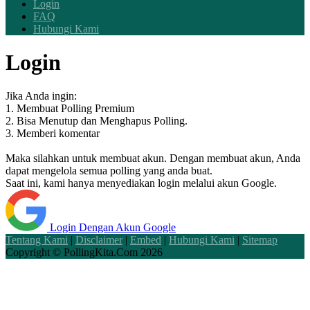
Login
FAQ
Hubungi Kami
Login
Jika Anda ingin:
1. Membuat Polling Premium
2. Bisa Menutup dan Menghapus Polling.
3. Memberi komentar
Maka silahkan untuk membuat akun. Dengan membuat akun, Anda
dapat mengelola semua polling yang anda buat.
Saat ini, kami hanya menyediakan login melalui akun Google.
Login Dengan Akun Google
Tentang Kami
|
Disclaimer
|
Embed
|
Hubungi Kami
|
Sitemap
Copyright ©
PollingKita.Com
2026