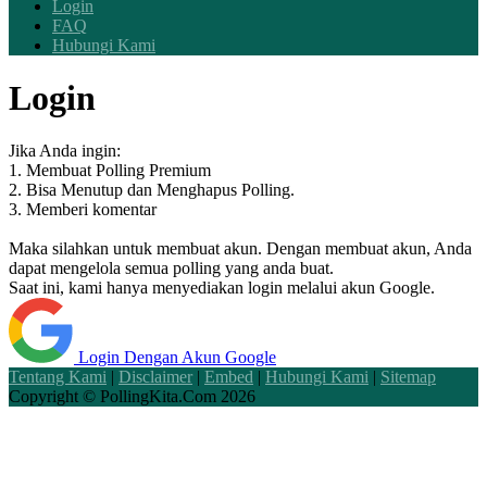
Login
FAQ
Hubungi Kami
Login
Jika Anda ingin:
1. Membuat Polling Premium
2. Bisa Menutup dan Menghapus Polling.
3. Memberi komentar
Maka silahkan untuk membuat akun. Dengan membuat akun, Anda
dapat mengelola semua polling yang anda buat.
Saat ini, kami hanya menyediakan login melalui akun Google.
Login Dengan Akun Google
Tentang Kami
|
Disclaimer
|
Embed
|
Hubungi Kami
|
Sitemap
Copyright ©
PollingKita.Com
2026