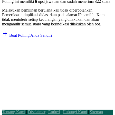
Polling ini memiliki
6
opsi jawaban dan sudah menerima
322
suara.
Melakukan pemilihan berulang kali tidak diperbolehkan.
Pemeriksaan duplikasi didasarkan pada alamat IP pemilih. Kami
tidak mentolerir setiap kecurangan yang dilakukan dan akan
menganulir semua suara yang berindikasi dilakukan oleh bot.
Buat Polling Anda Sendiri
Tentang Kami
|
Disclaimer
|
Embed
|
Hubungi Kami
|
Sitemap