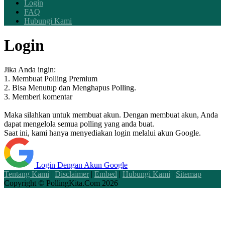
Login
FAQ
Hubungi Kami
Login
Jika Anda ingin:
1. Membuat Polling Premium
2. Bisa Menutup dan Menghapus Polling.
3. Memberi komentar
Maka silahkan untuk membuat akun. Dengan membuat akun, Anda
dapat mengelola semua polling yang anda buat.
Saat ini, kami hanya menyediakan login melalui akun Google.
Login Dengan Akun Google
Tentang Kami
|
Disclaimer
|
Embed
|
Hubungi Kami
|
Sitemap
Copyright ©
PollingKita.Com
2026