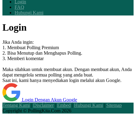
Login
FAQ
Hubungi Kami
Login
Jika Anda ingin:
1. Membuat Polling Premium
2. Bisa Menutup dan Menghapus Polling.
3. Memberi komentar
Maka silahkan untuk membuat akun. Dengan membuat akun, Anda
dapat mengelola semua polling yang anda buat.
Saat ini, kami hanya menyediakan login melalui akun Google.
Login Dengan Akun Google
Tentang Kami
|
Disclaimer
|
Embed
|
Hubungi Kami
|
Sitemap
Copyright ©
PollingKita.Com
2026