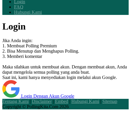
Login
FAQ
Hubungi Kami
Login
Jika Anda ingin:
1. Membuat Polling Premium
2. Bisa Menutup dan Menghapus Polling.
3. Memberi komentar
Maka silahkan untuk membuat akun. Dengan membuat akun, Anda
dapat mengelola semua polling yang anda buat.
Saat ini, kami hanya menyediakan login melalui akun Google.
Login Dengan Akun Google
Tentang Kami
|
Disclaimer
|
Embed
|
Hubungi Kami
|
Sitemap
Copyright ©
PollingKita.Com
2026