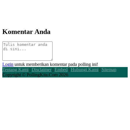
Komentar Anda
Login
untuk memberikan komentar pada polling ini!
Tentang Kami
|
Disclaimer
|
Embed
|
Hubungi Kami
|
Sitemap
Copyright ©
PollingKita.Com
2026