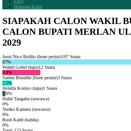
FAQ
Hubungi Kami
SIAPAKAH CALON WAKIL 
CALON BUPATI MERLAN UL
2029
Jusni Nico Bolilio (bone pesisir)
107
Suara
87
%
Wahid Gobel (tapa)
12
Suara
9.8
%
Samsu Botutihe (bone pesisir)
3
Suara
2.5
%
Hendra Koniyo (tapa)
1
Suara
0.9
%
Halid Tangahu (suwawa)
0
%
Yuriko Kamaru (suwawa)
0
%
Rusli Katili (kabila)
0
%
Total:
123
Suara