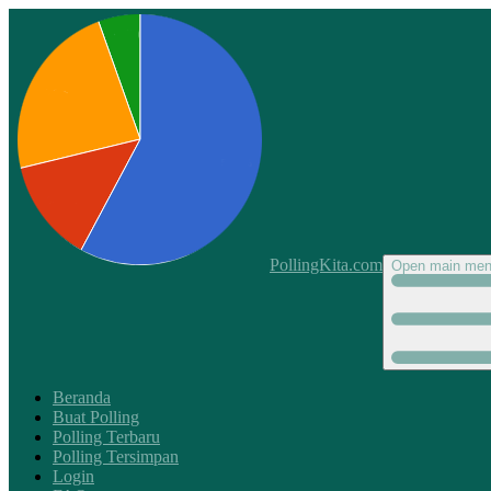
PollingKita.com
Open main me
Beranda
Buat Polling
Polling Terbaru
Polling Tersimpan
Login