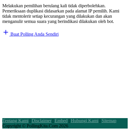
Melakukan pemilihan berulang kali tidak diperbolehkan.
Pemeriksaan duplikasi didasarkan pada alamat IP pemilih. Kami
tidak mentolerir setiap kecurangan yang dilakukan dan akan
menganulir semua suara yang berindikasi dilakukan oleh bot.
Buat Polling Anda Sendiri
Tentang Kami
|
Disclaimer
|
Embed
|
Hubungi Kami
|
Sitemap
Copyright ©
PollingKita.Com
2026