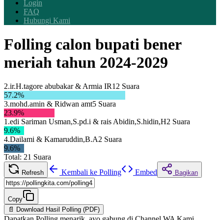
Login
FAQ
Hubungi Kami
Folling calon bupati bener
meriah tahun 2024-2029
2.ir.H.tagore abubakar & Armia IR
12
Suara
57.2
%
3.mohd.amin & Ridwan amt
5
Suara
23.9
%
1.edi Sariman Usman,S.pd.i & rais Abidin,S.hidin,H
2
Suara
9.6
%
4.Dailami & Kamaruddin,B.A
2
Suara
9.6
%
Total:
21
Suara
Kembali ke Polling
Embed
Refresh
Bagikan
Copy
📄 Download Hasil Polling (PDF)
Dapatkan Polling menarik, ayo gabung di Channel WA Kami