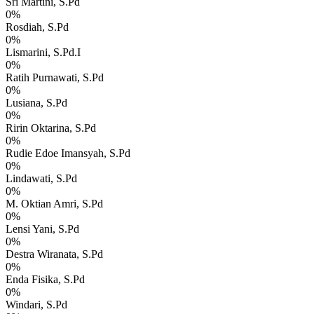
Sri Martini, S.Pd
0
%
Rosdiah, S.Pd
0
%
Lismarini, S.Pd.I
0
%
Ratih Purnawati, S.Pd
0
%
Lusiana, S.Pd
0
%
Ririn Oktarina, S.Pd
0
%
Rudie Edoe Imansyah, S.Pd
0
%
Lindawati, S.Pd
0
%
M. Oktian Amri, S.Pd
0
%
Lensi Yani, S.Pd
0
%
Destra Wiranata, S.Pd
0
%
Enda Fisika, S.Pd
0
%
Windari, S.Pd