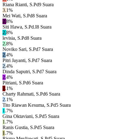
Riana Rianti, S.Pd
9
Suara
3.1
%
Mei Wati, S.Pd
8
Suara
2.8
%
Siti Hawa, S.Pd.I
8
Suara
2.8
%
levisia, S.Pd
8
Suara
2.8
%
Noviko Sari, S.Pd
7
Suara
2.4
%
Pitri Jayanti, S.Pd
7
Suara
2.4
%
Dinda Saputri, S.Pd
7
Suara
2.4
%
Pitriani, S.Pd
6
Suara
2.1
%
Charty Rahmati, S.Pd
6
Suara
2.1
%
Tito Riawan Kesuma, S.Pd
5
Suara
1.7
%
Gina Oktaviani, S.Pd
5
Suara
1.7
%
Ranis Gustia, S.Pd
5
Suara
1.7
%
Risma Meyliawati, S.Pd
5
Suara