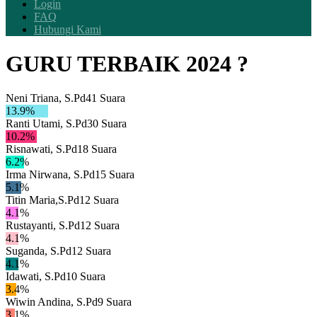
Login
FAQ
Hubungi Kami
GURU TERBAIK 2024 ?
Neni Triana, S.Pd
41
Suara
13.9
%
Ranti Utami, S.Pd
30
Suara
10.2
%
Risnawati, S.Pd
18
Suara
6.2
%
Irma Nirwana, S.Pd
15
Suara
5.1
%
Titin Maria,S.Pd
12
Suara
4.1
%
Rustayanti, S.Pd
12
Suara
4.1
%
Suganda, S.Pd
12
Suara
4.1
%
Idawati, S.Pd
10
Suara
3.4
%
Wiwin Andina, S.Pd
9
Suara
3.1
%