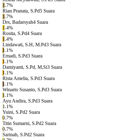
1.7
%
Rian Pranata, S.Pd
5
Suara
1.7
%
Drs, Badarsyah
4
Suara
1.4
%
Rosita, S.Pd
4
Suara
1.4
%
Lindawati, S.H, M.Pd
3
Suara
1.1
%
Ernadi, S.Pd
3
Suara
1.1
%
Damiyanti, S.Pd, M,Si
3
Suara
1.1
%
Rista Amelia, S.Pd
3
Suara
1.1
%
Winarto Susanto, S.Pd
3
Suara
1.1
%
Ayu Andira, S.Pd
3
Suara
1.1
%
Yuini, S.Pd
2
Suara
0.7
%
Titin Sumarni, S.Pd
2
Suara
0.7
%
Sarinah, S.Pd
2
Suara