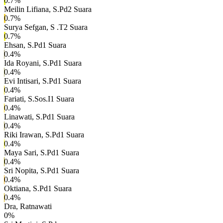
0.7
%
Meilin Lifiana, S.Pd
2
Suara
0.7
%
Surya Sefgan, S .T
2
Suara
0.7
%
Ehsan, S.Pd
1
Suara
0.4
%
Ida Royani, S.Pd
1
Suara
0.4
%
Evi Intisari, S.Pd
1
Suara
0.4
%
Fariati, S.Sos.I
1
Suara
0.4
%
Linawati, S.Pd
1
Suara
0.4
%
Riki Irawan, S.Pd
1
Suara
0.4
%
Maya Sari, S.Pd
1
Suara
0.4
%
Sri Nopita, S.Pd
1
Suara
0.4
%
Oktiana, S.Pd
1
Suara
0.4
%
Dra, Ratnawati
0
%