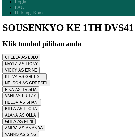
Login
FAQ
Hubungi Kami
SOUSENKYO KE 1TH DVS41
Klik tombol pilihan anda
CHELLA AS LULU
NAYLA AS FIONY
VICKY AS ERINE
BELVA AS GREESEL
NELSON AS GREESEL
FIKA AS TRISHA
VANI AS FRITZY
HELGA AS SHANI
BILLA AS FLORA
ALANA AS OLLA
GHEA AS FENI
AMIRA AS AMANDA
VANNO AS SING