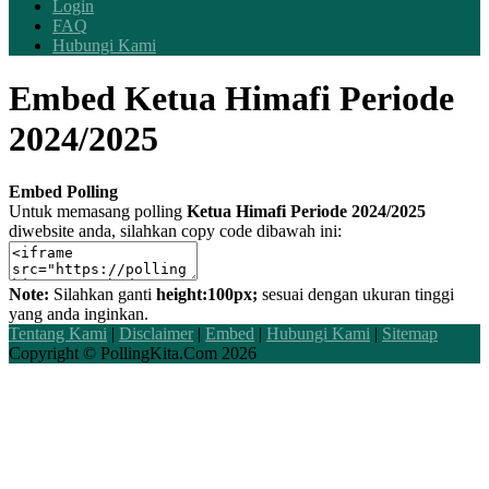
Login
FAQ
Hubungi Kami
Embed
Ketua Himafi Periode
2024/2025
Embed Polling
Untuk memasang polling
Ketua Himafi Periode 2024/2025
diwebsite anda, silahkan copy code dibawah ini:
Note:
Silahkan ganti
height:100px;
sesuai dengan ukuran tinggi
yang anda inginkan.
Tentang Kami
|
Disclaimer
|
Embed
|
Hubungi Kami
|
Sitemap
Copyright ©
PollingKita.Com
2026